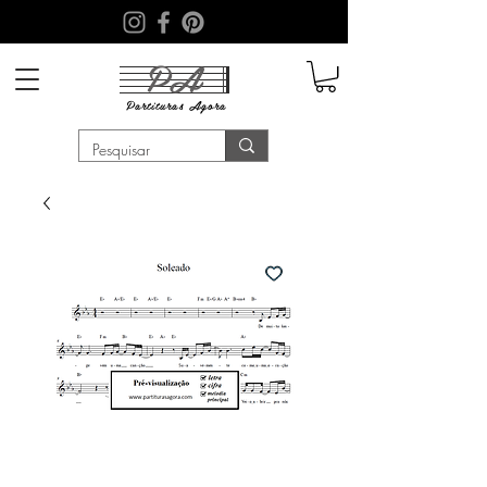
PA
Partituras
Agora