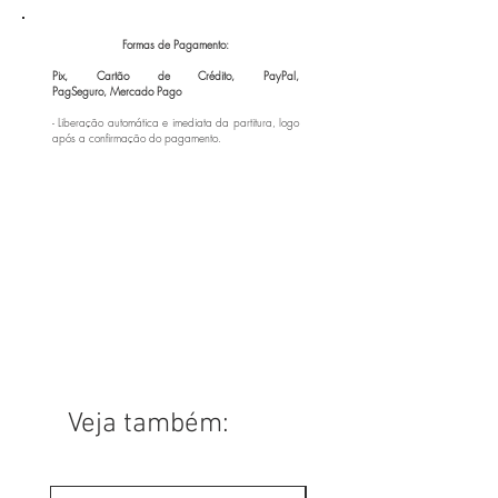
Formas de Pagamento:
Pix, Cartão de Crédito, PayPal,
PagSeguro,
Mercado Pago
- Liberação automática e imediata da partitura, logo
após a confirmação do pagamento.
Veja também: