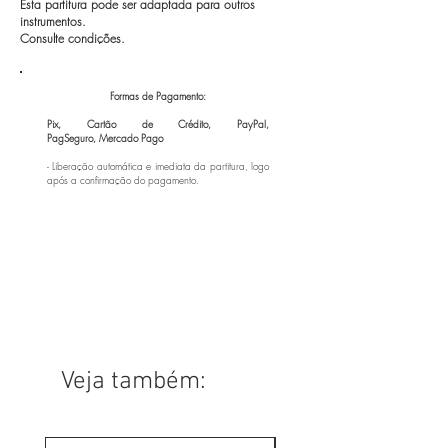
Esta partitura pode ser adaptada para outros
instrumentos.
Consulte condições.
Formas de Pagamento:
Pix, Cartão de Crédito, PayPal,
PagSeguro,
Mercado Pago
- Liberação automática e imediata da partitura, logo
após a confirmação do pagamento.
Veja também: