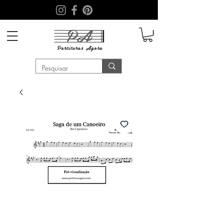
PA
Partituras
Agora