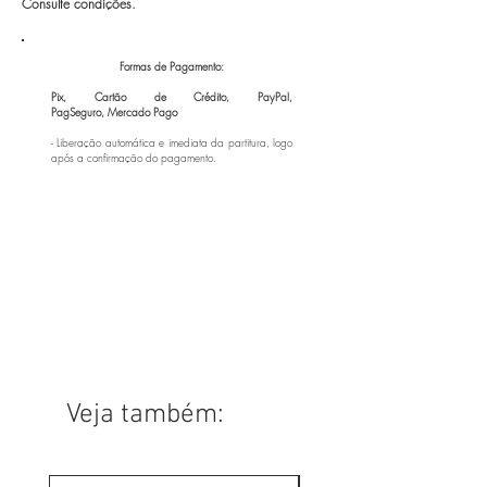
Consulte condições.
Formas de Pagamento:
Pix, Cartão de Crédito, PayPal,
PagSeguro,
Mercado Pago
- Liberação automática e imediata da partitura, logo
após a confirmação do pagamento.
Veja também: