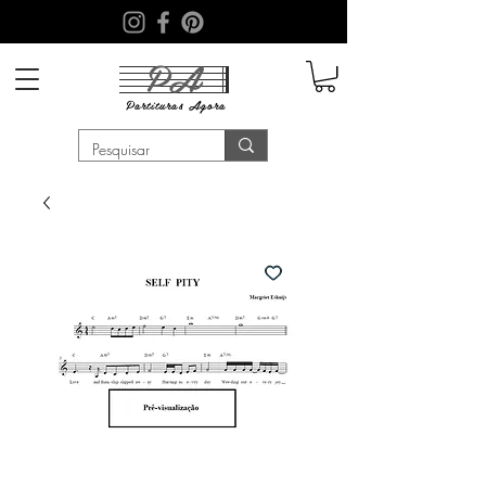
PA
Partituras
Agora