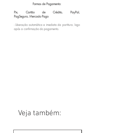
Formas de Pagamento:
Pix, Cartão de Crédito, PayPal,
PagSeguro,
Mercado Pago
- Liberação automática e imediata da partitura, logo
após a confirmação do pagamento.
Veja também: