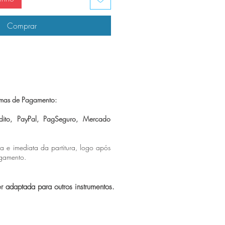
Comprar
mas de Pagamento:
dito, PayPal, PagSeguro,
Mercado
ca e imediata da partitura, logo após
agamento.
er adaptada para outros instrumentos.