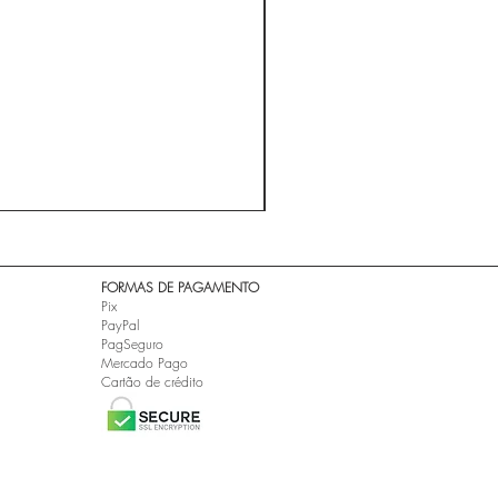
A ESTRADA - Cidade Negra 
Preço
R$ 24,99
​FORMAS DE PAGAMENTO
Pix
PayPal
PagSeguro
Mercado Pago
Cartão de crédito