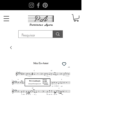
PA
Partituras
Agora