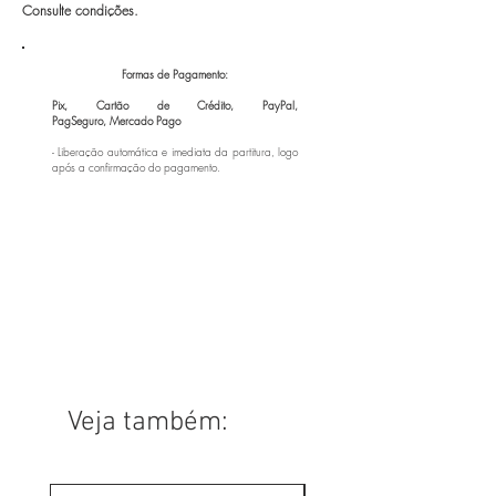
Consulte condições.
Formas de Pagamento:
Pix, Cartão de Crédito, PayPal,
PagSeguro,
Mercado Pago
- Liberação automática e imediata da partitura, logo
após a confirmação do pagamento.
Veja também: