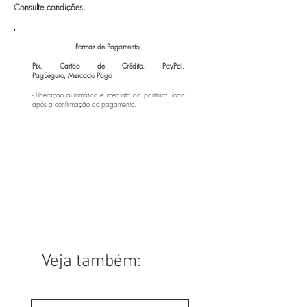
Consulte condições.
Formas de Pagamento:
Pix, Cartão de Crédito, PayPal,
PagSeguro,
Mercado Pago
- Liberação automática e imediata da partitura, logo
após a confirmação do pagamento.
Veja também: