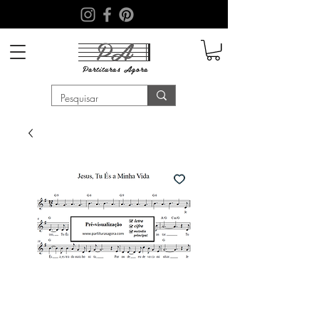
PA
Partituras
Agora