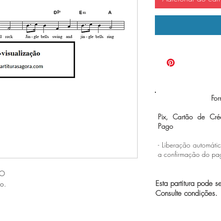
For
Pix, Cartão de Cré
Pago
- Liberação automáti
a confirmação do p
EO
Esta partitura pode s
o.
Consulte condições.