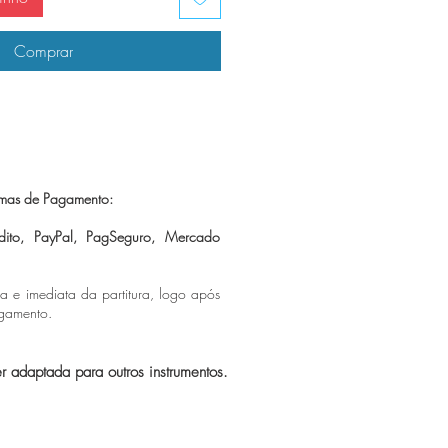
Comprar
mas de Pagamento:
dito, PayPal, PagSeguro,
Mercado
ca e imediata da partitura, logo após
agamento.
er adaptada para outros instrumentos.