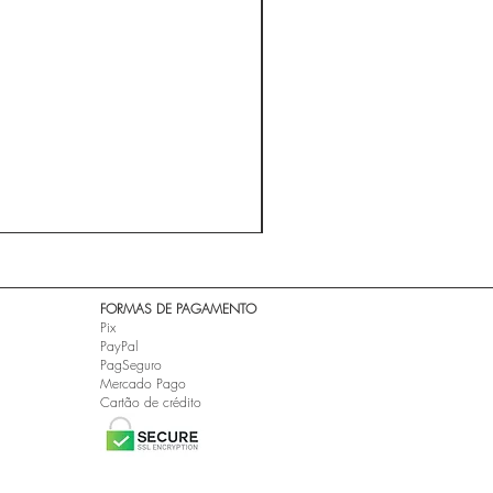
A ESTRADA - Cidade Negra 
Preço
R$ 24,99
​FORMAS DE PAGAMENTO
Pix
PayPal
PagSeguro
Mercado Pago
Cartão de crédito