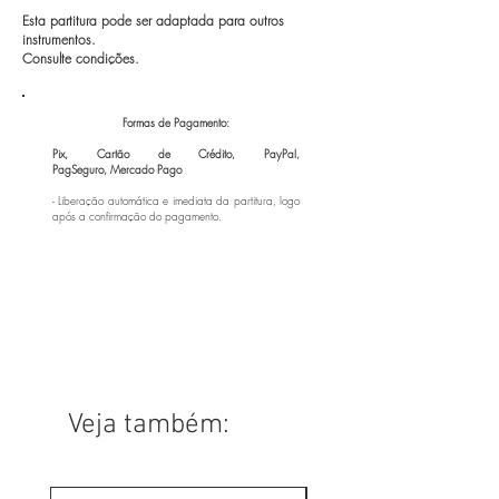
Esta partitura pode ser adaptada para outros
instrumentos.
Consulte condições.
Formas de Pagamento:
Pix, Cartão de Crédito, PayPal,
PagSeguro,
Mercado Pago
- Liberação automática e imediata da partitura, logo
após a confirmação do pagamento.
Veja também: