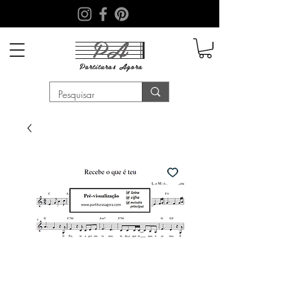
PA
Partituras
Agora