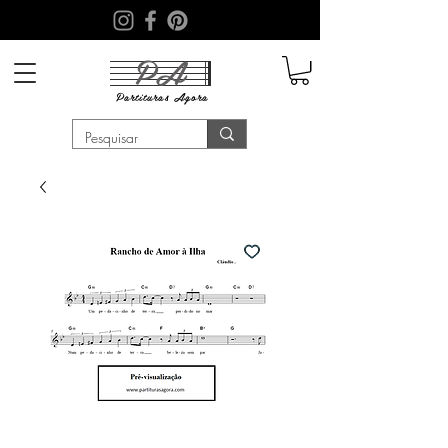
PA
Partituras
Agora