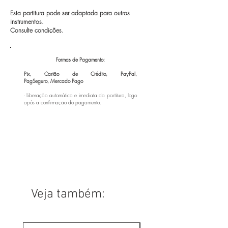
Esta partitura pode ser adaptada para outros
instrumentos.
Consulte condições.
Formas de Pagamento:
Pix, Cartão de Crédito, PayPal,
PagSeguro,
Mercado Pago
- Liberação automática e imediata da partitura, logo
após a confirmação do pagamento.
Veja também: