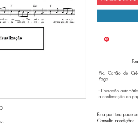
For
Pix, Cartão de Cré
Pago
- Liberação automáti
a confirmação do p
EO
Esta partitura pode s
Consulte condições.
o.