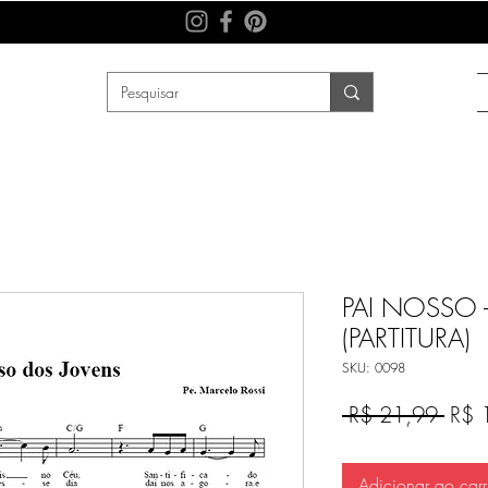
PAI NOSSO -
(PARTITURA)
SKU: 0098
Preç
 R$ 21,99 
R$ 
norm
Adicionar ao carr