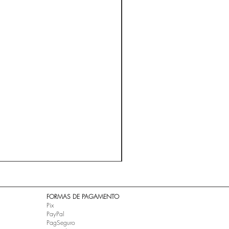
A ESTRADA - Cidade Negra 
Preço
R$ 24,99
​FORMAS DE PAGAMENTO
Pix
PayPal
PagSeguro