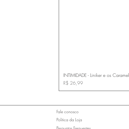
INTIMIDADE - Liniker e os Carame
Preço
R$ 26,99
Fale conosco
Política da Loja
Perguntas Frequentes