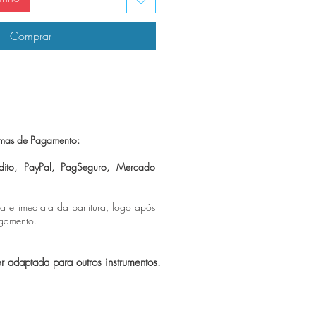
Comprar
mas de Pagamento:
dito, PayPal, PagSeguro,
Mercado
ca e imediata da partitura, logo após
agamento.
er adaptada para outros instrumentos.