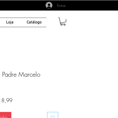
Entrar
Loja
Catálogo
 Padre Marcelo
o
Preço
18,99
al
promocional
inho