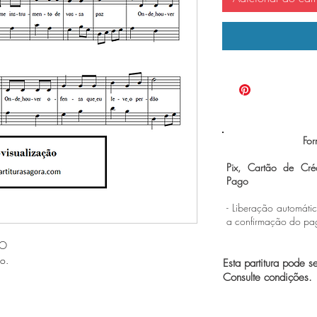
For
Pix, Cartão de Cré
Pago
- Liberação automáti
a confirmação do p
EO
o.
Esta partitura pode s
Consulte condições.