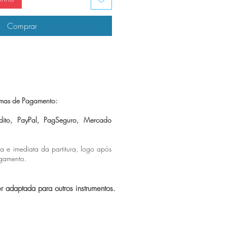
Comprar
mas de Pagamento:
dito, PayPal, PagSeguro,
Mercado
ca e imediata da partitura, logo após
agamento.
er adaptada para outros instrumentos.