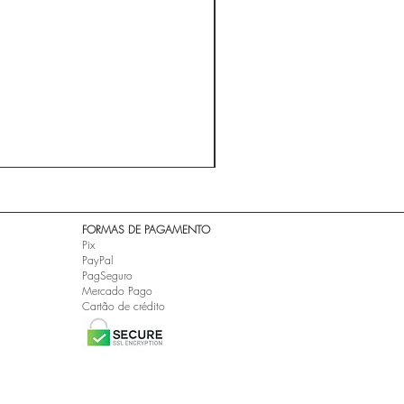
A ESTRADA - Cidade Negra 
Preço
R$ 24,99
​FORMAS DE PAGAMENTO
Pix
PayPal
PagSeguro
Mercado Pago
Cartão de crédito