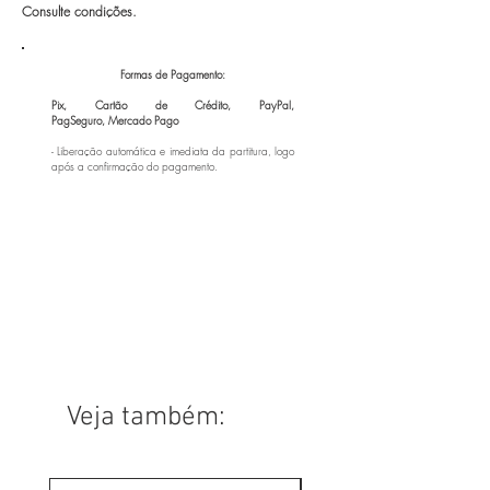
Consulte condições.
Formas de Pagamento:
Pix, Cartão de Crédito, PayPal,
PagSeguro,
Mercado Pago
- Liberação automática e imediata da partitura, logo
após a confirmação do pagamento.
Veja também: