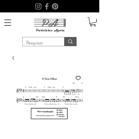
PA
Partituras
Agora