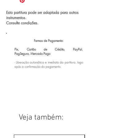
Esta partitura pode ser adaptada para outros
instrumentos.
Consulte condições.
Formas de Pagamento:
Pix, Cartão de Crédito, PayPal,
PagSeguro,
Mercado Pago
- Liberação automática e imediata da partitura, logo
após a confirmação do pagamento.
Veja também: