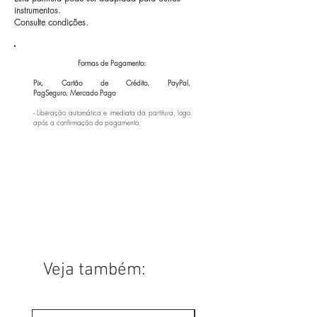
instrumentos.
Consulte condições.
Formas de Pagamento:
Pix, Cartão de Crédito, PayPal,
PagSeguro,
Mercado Pago
- Liberação automática e imediata da partitura, logo
após a confirmação do pagamento.
Veja também: