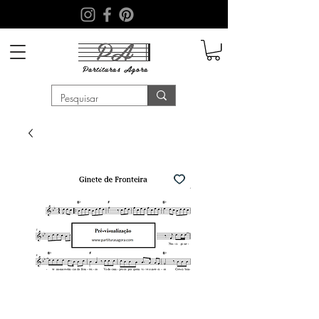
PA
Partituras
Agora