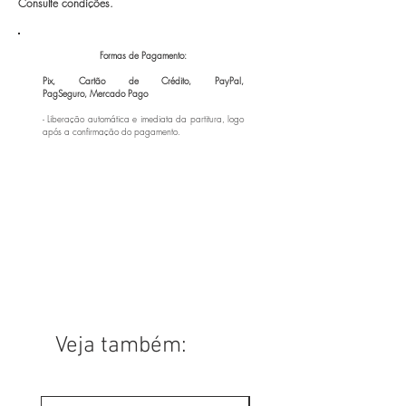
Consulte condições.
Formas de Pagamento:
Pix, Cartão de Crédito, PayPal,
PagSeguro,
Mercado Pago
- Liberação automática e imediata da partitura, logo
após a confirmação do pagamento.
Veja também: