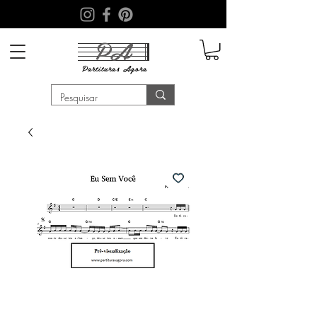
PA
Partituras
Agora