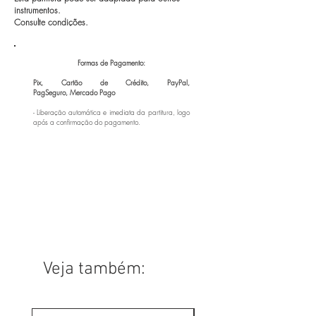
instrumentos.
Consulte condições.
Formas de Pagamento:
Pix, Cartão de Crédito, PayPal,
PagSeguro,
Mercado Pago
- Liberação automática e imediata da partitura, logo
após a confirmação do pagamento.
Veja também: