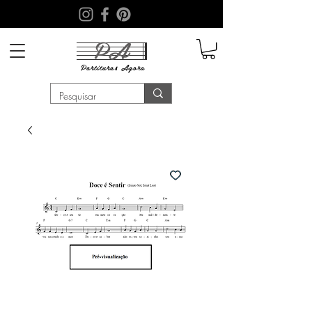
PA
Partituras
Agora