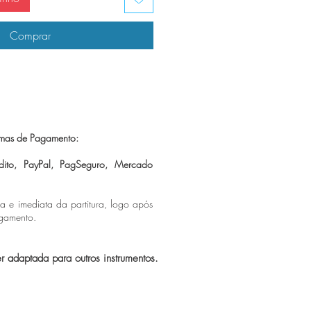
Comprar
mas de Pagamento:
dito, PayPal, PagSeguro,
Mercado
ca e imediata da partitura, logo após
agamento.
er adaptada para outros instrumentos.