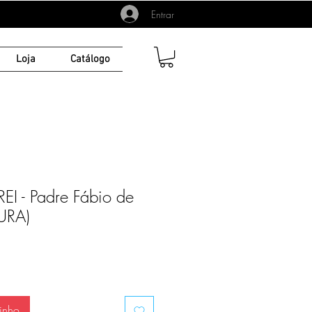
Entrar
Loja
Catálogo
I - Padre Fábio de
URA)
inho