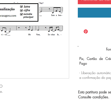
For
Pix, Cartão de Cré
Pago
- Liberação automáti
a confirmação do p
EO
o.
Esta partitura pode s
Consulte condições.