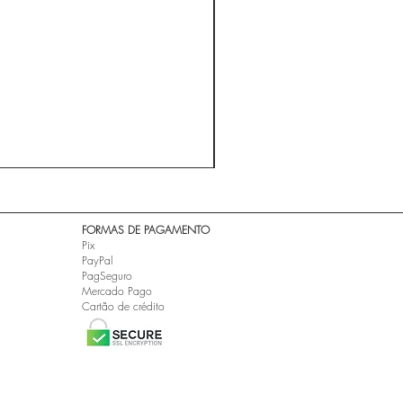
A ESTRADA - Cidade Negra 
Preço
R$ 24,99
​FORMAS DE PAGAMENTO
Pix
PayPal
PagSeguro
Mercado Pago
Cartão de crédito