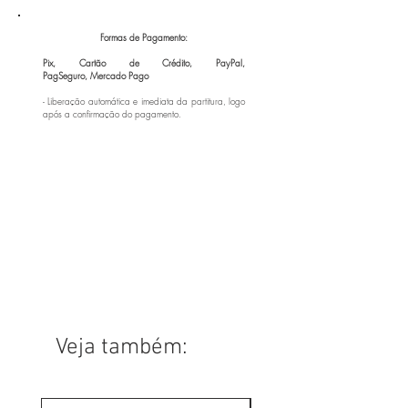
Formas de Pagamento:
Pix, Cartão de Crédito, PayPal,
PagSeguro,
Mercado Pago
- Liberação automática e imediata da partitura, logo
após a confirmação do pagamento.
Veja também: