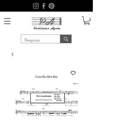
PA
Partituras
Agora