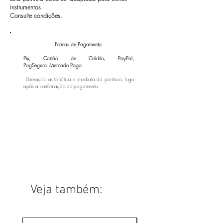
instrumentos.
Consulte condições.
Formas de Pagamento:
Pix, Cartão de Crédito, PayPal,
PagSeguro,
Mercado Pago
- Liberação automática e imediata da partitura, logo
após a confirmação do pagamento.
Veja também: