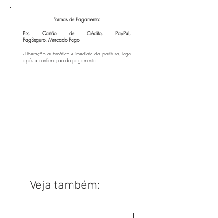
Formas de Pagamento:
Pix, Cartão de Crédito, PayPal,
PagSeguro,
Mercado Pago
- Liberação automática e imediata da partitura, logo
após a confirmação do pagamento.
Veja também: