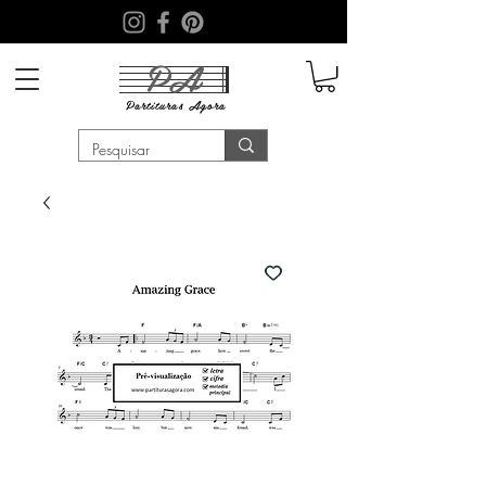
PA
Partituras
Agora